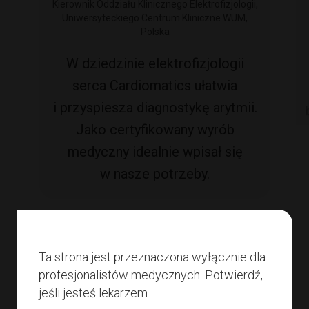
Kierownik Oddziału Klinicznego Elektrofizjologii,
Uniwersyteckiego Centrum Kliniczne WUM,
Polska
W dziedzinie elektrofizjologii
serca Cardiomatics ułatwia
i przyspiesza diagnostykę arytmii.
Jako certyfikowany wyrób
medyczny idealnie wpisał się
w nasze potrzeby.
Ta strona jest przeznaczona wyłącznie dla
profesjonalistów medycznych. Potwierdź,
jeśli jesteś lekarzem.