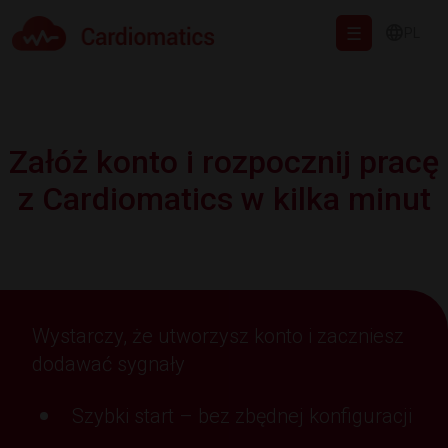
PL
Cardiomatics - AI to cardiac diagnostic and treatment.
Załóż konto i rozpocznij pracę
z Cardiomatics w kilka minut
Wystarczy, że utworzysz konto i zaczniesz
dodawać sygnały
Szybki start – bez zbędnej konfiguracji