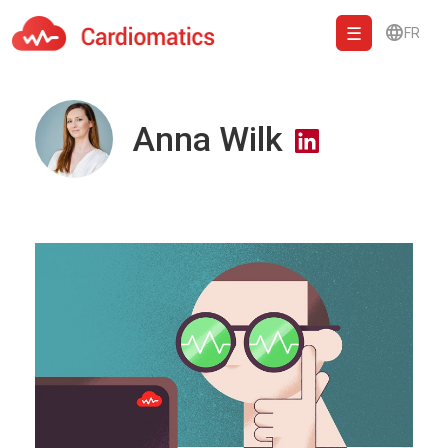
FR
Cardiomatics - AI to cardiac diagnostic and treatment.
Anna Wilk