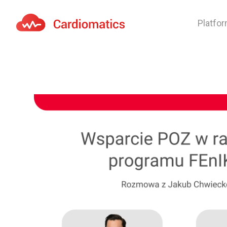
Platfo
Cardiomatics - AI to cardiac diagnostic and treatmen