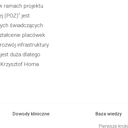
w ramach projektu
 (POZ)” jest
nych świadczących
ształcenie placówek
zwój infrastruktury.
jest duża dlatego
. Krzysztof Homa
Dowody kliniczne
Baza wiedzy
Pierwsze krok