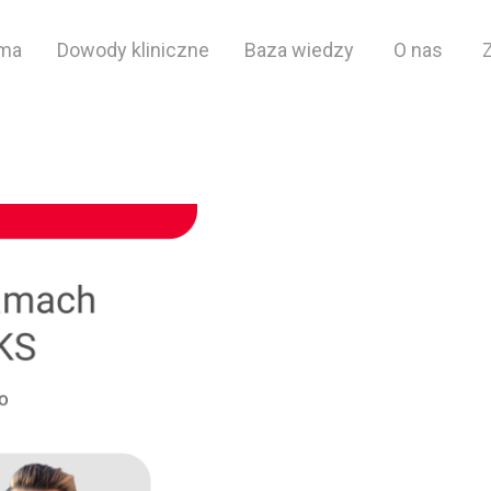
rma
Dowody kliniczne
Baza wiedzy
O nas
t.