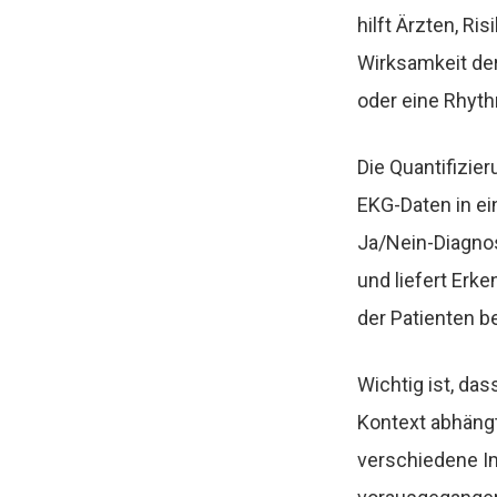
hilft Ärzten, R
Wirksamkeit der
oder eine Rhyth
Die Quantifizie
EKG-Daten in ei
Ja/Nein-Diagnos
und liefert Erk
der Patienten b
Wichtig ist, da
Kontext abhängt
verschiedene Im