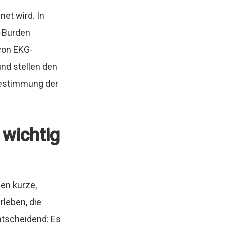
net wird. In
F-Burden
 von EKG-
d stellen den
 Bestimmung der
wichtig
nen kurze,
leben, die
ntscheidend: Es