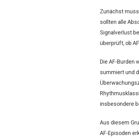
Zunächst muss 
sollten alle Ab
Signalverlust be
überprüft, ob AF
Die AF-Burden w
summiert und d
Überwachungszei
Rhythmusklassif
insbesondere b
Aus diesem Grun
AF-Episoden erk