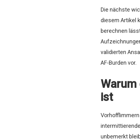
Die nächste wich
diesem Artikel 
berechnen lässt
Aufzeichnungen
validierten Ans
AF-Burden vor.
Warum d
ist
Vorhofflimmern 
intermittierend
unbemerkt bleib