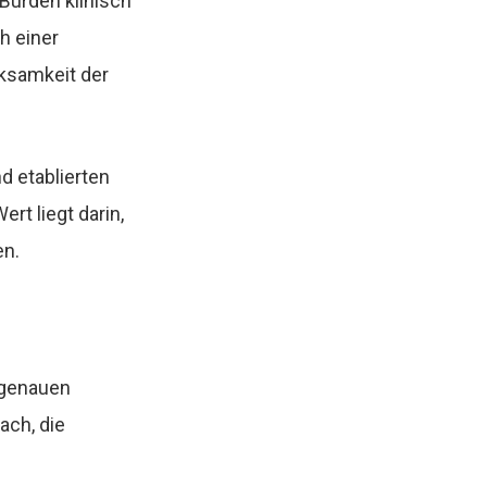
Burden klinisch
h einer
rksamkeit der
d etablierten
rt liegt darin,
en.
 genauen
ach, die