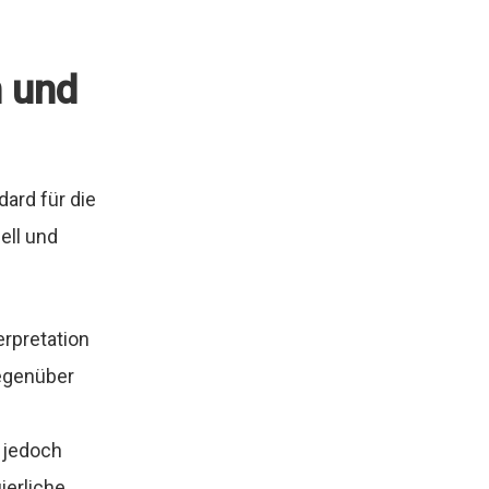
 und
ard für die
ell und
erpretation
gegenüber
i
g jedoch
ierliche