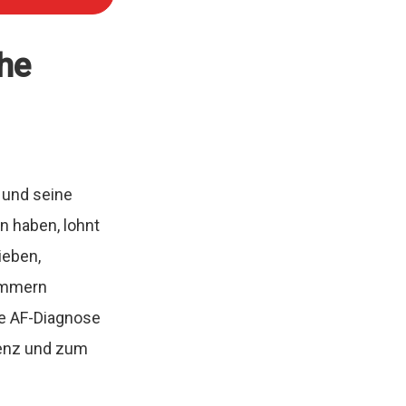
he
 und seine
n haben, lohnt
ieben,
limmern
äre AF-Diagnose
ienz und zum