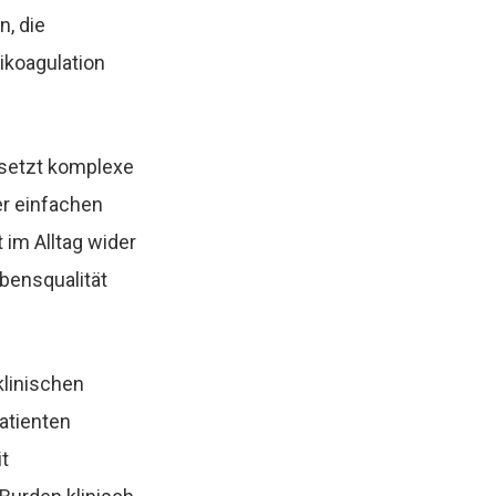
n, die
ikoagulation
rsetzt komplexe
er einfachen
 im Alltag wider
ebensqualität
klinischen
atienten
t