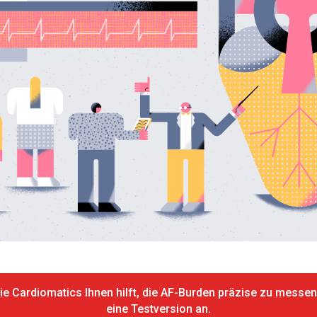
ie Cardiomatics Ihnen hilft, die AF-Burden präzise zu messen
eine Testversion an.