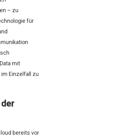
en – zu
echnologie für
und
mmunikation
isch
Data mit
im Einzelfall zu
 der
loud bereits vor