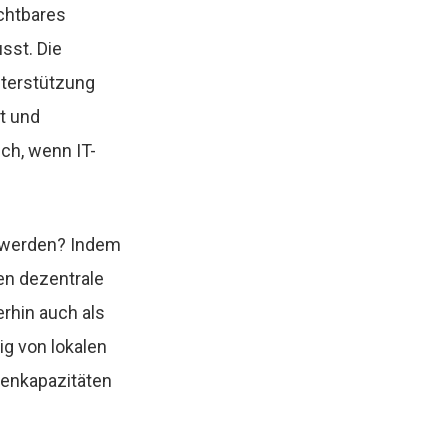
ichtbares
sst. Die
nterstützung
ät und
ich, wenn IT-
n werden? Indem
en dezentrale
rhin auch als
ig von lokalen
henkapazitäten