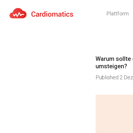
Plattform
Cardiomatics - AI to cardiac diagnostic and treatmen
Warum sollte 
umsteigen?
Published
2 De