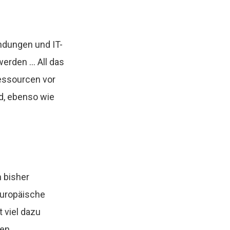
endungen und IT-
werden … All das
ressourcen vor
oud, ebenso wie
 bisher
europäische
 viel dazu
ten