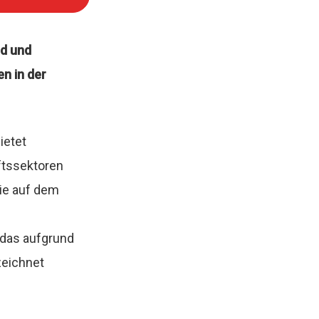
nd und
n in der
ietet
aftssektoren
ie auf dem
das aufgrund
zeichnet