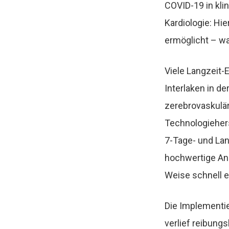
COVID-19 in kli
Kardiologie: Hi
ermöglicht – wa
Viele Langzeit-E
Interlaken in d
zerebrovaskulär
Technologieherst
7-Tage- und Lan
hochwertige Ana
Weise schnell e
Die Implementie
verlief reibung