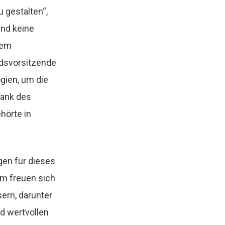
u gestalten“,
ind keine
dem
ndsvorsitzende
ogien
, um die
Dank des
hörte in
en für dieses
am freuen sich
ern, darunter
d wertvollen