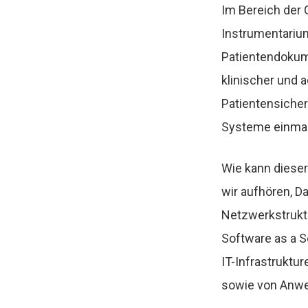
Im Bereich der 
Instrumentarium
Patientendokume
klinischer und a
Patientensicher
Systeme einmal 
Wie kann dieser
wir aufhören, D
Netzwerkstruktu
Software as a S
IT-Infrastruktu
sowie von Anw