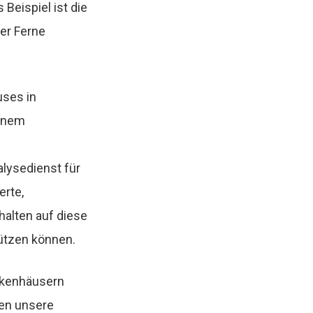
Beispiel ist die
er Ferne
uses in
einem
alysedienst für
erte,
halten auf diese
tützen können.
ankenhäusern
ben unsere