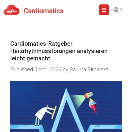
DE
Cardiomatics - AI to cardiac diagnostic and treatment.
Cardiomatics-Ratgeber:
Herzrhythmusstörungen analysieren
leicht gemacht
Published
5 April 2024
by
Paulina Pirowska